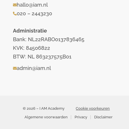
hallo@iam.nl
020 – 2443230
Administratie
Bank: NL22RABO0137836465
KVK: 84506822
BTW: NL 863237575B01
admin@iam.nl
© 2026 – I AM Academy
Cookie voorkeuren
Algemene voorwaarden
Privacy
Disclaimer