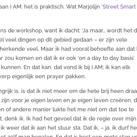
an I AM: het is praktisch. Wat Marjolijn ‘
Street Smart
dens de workshop, want ik dacht: ‘Ja maar… wordt het 
eel veel dingen op dit gebied gedaan – er zijn vele
herkende veel. Maar ik had vooral behoefte aan dat 
ar zou komen en dat ik er ook ‘on a day to day basis’
unnen. En dat kan, dat vond ik bij I AM; ik kan elk
rp eigenlijk een prayer pakken.
rijk is, is dat ik niet meer om de hete brij heen draa
zijn voor je eigen leven en je eigen leven creëren, d
n of andere manier lukte het me niet om dat toe te
t, denk ik. Ik had het gevoel dat ik de regie over mijn
 weer dat ik aan het stuur sta. Dat ik, – ja, ik durf he
het zélf mag bepalen. En dat is best een grote stap v