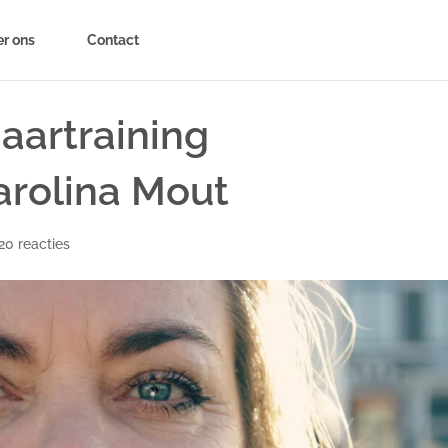
r ons
Contact
jaartraining
rolina Mout
20 reacties