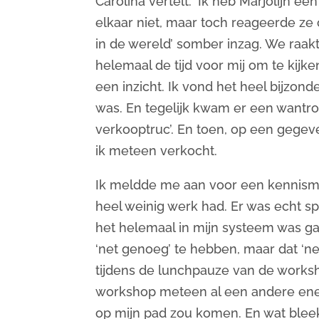
Carolina vertelt: ‘Ik heb Marjolijn 
elkaar niet, maar toch reageerde ze o
in de wereld’ somber inzag. We raakt
helemaal de tijd voor mij om te kijk
een inzicht. Ik vond het heel bijzo
was. En tegelijk kwam er een wantrou
verkooptruc’. En toen, op een gegeve
ik meteen verkocht.
Ik meldde me aan voor een kennisma
heel weinig werk had. Er was echt sp
het helemaal in mijn systeem was gaa
‘net genoeg’ te hebben, maar dat ‘n
tijdens de lunchpauze van de worksho
workshop meteen al een andere ener
op mijn pad zou komen. En wat bleek: