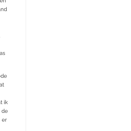
den
and
d
was
ode
at
t ik
r de
 er