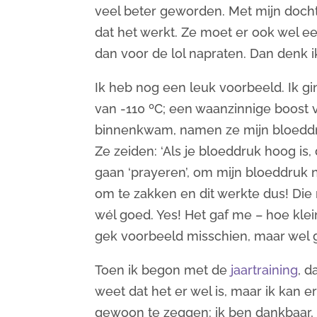
veel beter geworden. Met mijn dochte
dat het werkt. Ze moet er ook wel e
dan voor de lol napraten. Dan denk i
Ik heb nog een leuk voorbeeld. Ik gi
van -110 ºC; een waanzinnige boost v
binnenkwam, namen ze mijn bloeddru
Ze zeiden: ‘Als je bloeddruk hoog is
gaan ‘prayeren’, om mijn bloeddruk n
om te zakken en dit werkte dus! Di
wél goed. Yes! Het gaf me – hoe klein
gek voorbeeld misschien, maar wel 
Toen ik begon met de
jaartraining
, d
weet dat het er wel is, maar ik kan e
gewoon te zeggen: ik ben dankbaar, i