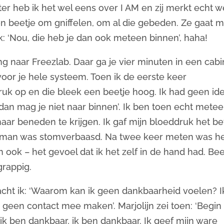
r heb ik het wel eens over I AM en zij merkt echt w
en beetje om gniffelen, om al die gebeden. Ze gaat 
k: ‘Nou, die heb je dan ook meteen binnen’, haha!
ng naar Freezlab. Daar ga je vier minuten in een cab
oor je hele systeem. Toen ik de eerste keer
k op en die bleek een beetje hoog. Ik had geen ide
, dan mag je niet naar binnen’. Ik ben toen echt mete
aar beneden te krijgen. Ik gaf mijn bloeddruk het be
e man was stomverbaasd. Na twee keer meten was h
 ook – het gevoel dat ik het zelf in de hand had. Bee
grappig.
acht ik: ‘Waarom kan ik geen dankbaarheid voelen? I
r geen contact mee maken’. Marjolijn zei toen: ‘Begin
k ben dankbaar, ik ben dankbaar. Ik geef mijn ware