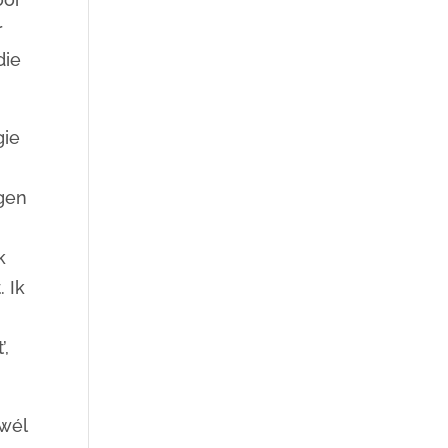
r
die
gie
egen
k
. Ik
’,
 wél