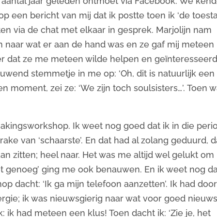
een aantal jaar geleden ontmoet via Facebook. We ken
p een bericht van mij dat ik postte toen ik ‘de toest
en via de chat met elkaar in gesprek. Marjolijn nam
en naar wat er aan de hand was en ze gaf mij meteen
nder dat ze me meteen wilde helpen en geïnteresseer
wend stemmetje in me op: ‘Oh, dit is natuurlijk een
n moment, zei ze: ‘We zijn toch soulsisters…’. Toen 
kingsworkshop. Ik weet nog goed dat ik in die peri
rake van ‘schaarste’. En dat had al zolang geduurd, d
n zitten; heel naar. Het was me altijd wel gelukt om
et genoeg’ ging me ook benauwen. En ik weet nog da
p dacht: ‘Ik ga mijn telefoon aanzetten’. Ik had doo
gie; ik was nieuwsgierig naar wat voor goed nieuws
 ik had meteen een klus! Toen dacht ik: ‘Zie je, het