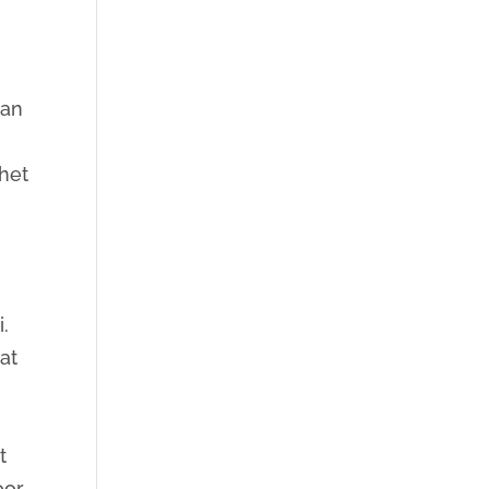
dan
het
i.
at
t
oor