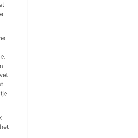
el
me
ine
e.
en
vel
et
tje
k
 het