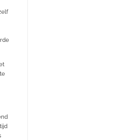
elf
erde
et
te
end
ijd
s