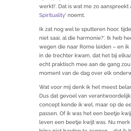
werkt!’. Dat is wat me zo aanspreekt a
Spirituality
’ noemt.
Ik zat nog wel te sputteren hoor, tij
niet saai, al die harmonie?’. Ik heb h
wegen die naar Rome leiden – en ik 
in de trechter kwam, dat het bij elka
echt praktisch mee aan de gang zou k
moment van de dag over elk onderwe
Wat voor mij denk ik het meest belang
Dus dat gevoel van verantwoordelijk 
concept kende ik wel, maar op de ee
passen. Of ik was het een beetje kwij
leven een beetje kwijt was. Nu merk ik
bijna niet hardop te zeggen – dat ik 