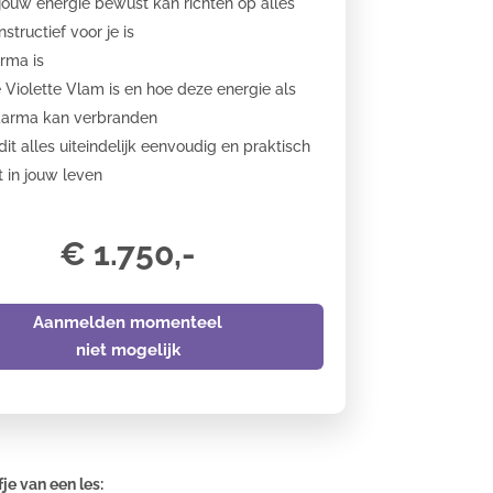
jouw energie bewust kan richten op alles
structief voor je is
rma is
 Violette Vlam is en hoe deze energie als
karma kan verbranden
dit alles uiteindelijk eenvoudig en praktisch
 in jouw leven
€ 1.750,-
Aanmelden momenteel
niet mogelijk
je van een les: