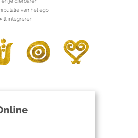
f en je dierbaren
anipulatie van het ego
wilt integreren
Online