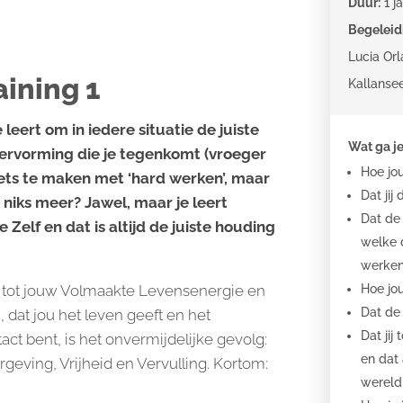
Duur:
1 j
Begeleid
Lucia Or
aining 1
Kallanse
 leert om in iedere situatie de juiste
Wat ga je
 vervorming die je tegenkomt (vroeger
Hoe jo
 niets te maken met ‘hard werken’, maar
Dat ji
 niks meer? Jawel, maar je leert
Dat de 
Zelf en dat is altijd de juiste houding
welke d
werke
g tot jouw Volmaakte Levensenergie en
Hoe jou
Dat de 
, dat jou het leven geeft en het
Dat jij
ct bent, is het onvermijdelijke gevolg:
en dat 
geving, Vrijheid en Vervulling. Kortom:
wereld 