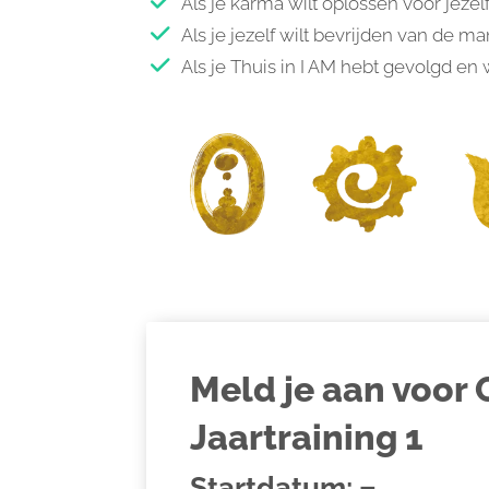
Als je karma wilt oplossen voor jezel
Als je jezelf wilt bevrijden van de m
Als je Thuis in I AM hebt gevolgd en 
Meld je aan voor 
Jaartraining 1
Startdatum: –