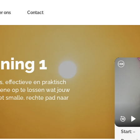
r ons
Contact
ining 1
s, effectieve en praktisch
gene op te lossen wat jouw
het smalle, rechte pad naar
Start:
–