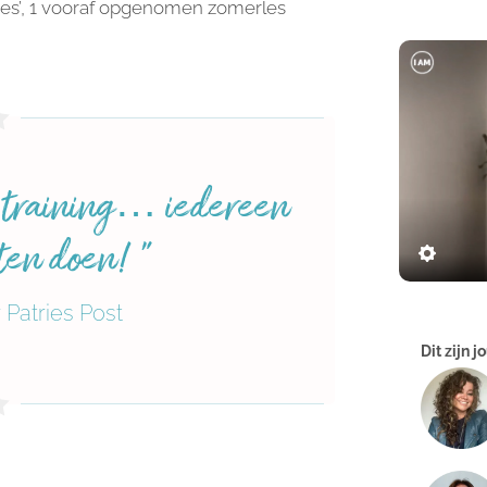
ssies’, 1 vooraf opgenomen zomerles

e training… iedereen
ten doen! ”
Patries Post
Dit zijn j
