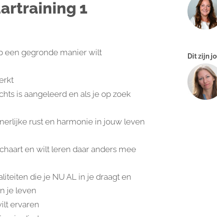
aartraining 1
t op een gegronde manier wilt
Dit zijn 
erkt
echts is aangeleerd en als je op zoek
nnerlijke rust en harmonie in jouw leven
schaart en wilt leren daar anders mee
liteiten die je NU AL in je draagt en
in je leven
ilt ervaren