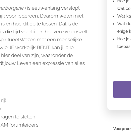
Hoe je 
 verborgene
‘) is eeuwenlang verstopt
wat con
jk voor iedereen. Daarom weten niet
Wat ka
a
is en hoe dit op te lossen. Dat is de
Wat de
is die tijd voorbij en hoeven we onszelf
enige 
 Spiritueel Wezen met een menselijke
Hoe je 
toepast
wie JE werkelijk BENT, kan jij alle
e hier deel van zijn, waaronder de
rdt jouw Leven een expressie van alles
ij)
k
ragen te stellen
I AM forumleiders
Voorproef