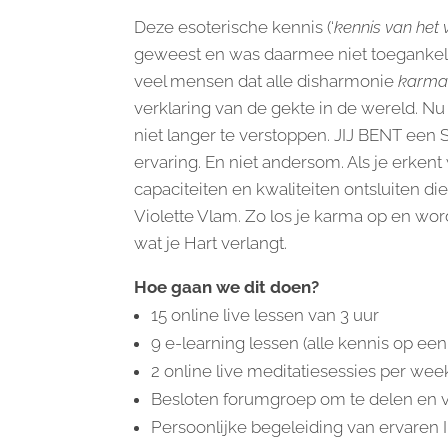
Deze esoterische kennis (‘
kennis van het
geweest en was daarmee niet toegankeli
veel mensen dat alle disharmonie
karm
verklaring van de gekte in de wereld. Nu 
niet langer te verstoppen. JIJ BENT een
ervaring. En niet andersom. Als je erkent 
capaciteiten en kwaliteiten ontsluiten di
Violette Vlam. Zo los je karma op en wo
wat je Hart verlangt.
Hoe gaan we dit doen?
15 online live lessen van 3 uur
9 e-learning lessen (alle kennis op een r
2 online live meditatiesessies per wee
Besloten forumgroep om te delen en v
Persoonlijke begeleiding van ervaren 