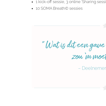
1 kick-off sessie, 3 online ‘Sharing se
10 SOMA Breath© sessies
” Wat is dit een gav
zou ‘m moe
– Deelnemer 