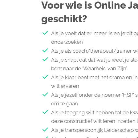
Voor wie is Online J
geschikt?
Als je voelt dat er ‘meer’ is en je di
onderzoeken
Als je als coach/therapeut/trainer w
Als je snapt dat dat wat je weet je sl
bent naar de ‘Waarheid van Zijn’
Als je klaar bent met het drama en i
wilt ervaren
Als je jezelf onder de noemer ‘HSP’ 
om te gaan
Als je toegang wilt hebben tot de kwa
deze constructief wilt leren inzetten 
Als je transpersoonlijk Leiderschap w