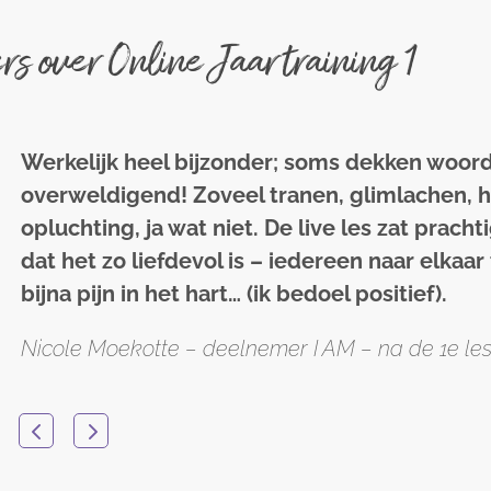
rs over Online Jaartraining 1
Werkelijk heel bijzonder; soms dekken woord
overweldigend! Zoveel tranen, glimlachen, h
opluchting, ja wat niet. De live les zat prachti
dat het zo liefdevol is – iedereen naar elkaar
bijna pijn in het hart… (ik bedoel positief).
Nicole Moekotte – deelnemer I AM – na de 1e le