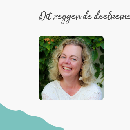
Dit zeggen de deelneme
rvaar dit
eb