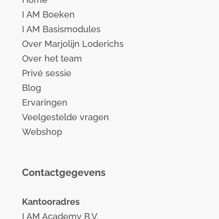
I AM Boeken
I AM Basismodules
Over Marjolijn Loderichs
Over het team
Privé sessie
Blog
Ervaringen
Veelgestelde vragen
Webshop
Contactgegevens
Kantooradres
I AM Academy B.V.