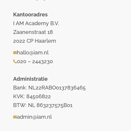
Kantooradres
I AM Academy B.V.
Zaanenstraat 18
2022 CP Haarlem
hallo@iam.nl
020 – 2443230
Administratie
Bank: NL22RABO0137836465
KVK: 84506822
BTW: NL 863237575B01
admin@iam.nl