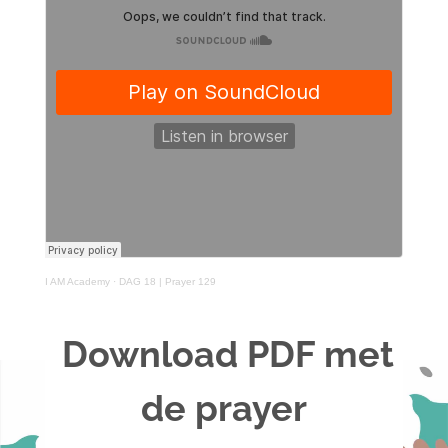
I AM Academy
·
DAG 18 | Prayer 129
Download PDF met
de prayer