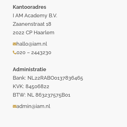
Kantooradres
I AM Academy B.V.
Zaanenstraat 18
2022 CP Haarlem
hallo@iam.nl
020 – 2443230
Administratie
Bank: NL22RABO0137836465
KVK: 84506822
BTW: NL 863237575B01
admin@iam.nl