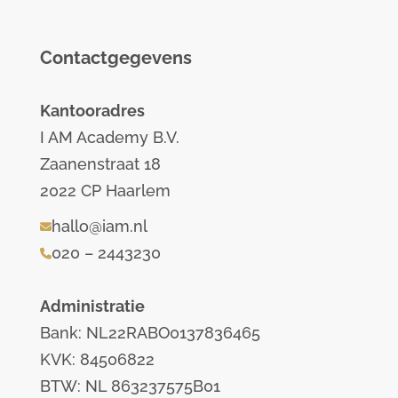
Contactgegevens
Kantooradres
I AM Academy B.V.
Zaanenstraat 18
2022 CP Haarlem
hallo@iam.nl
020 – 2443230
Administratie
Bank: NL22RABO0137836465
KVK: 84506822
BTW: NL 863237575B01